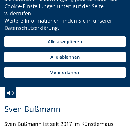
Cookie-Einstellungen unten auf der Seite
widerrufen.
Weitere Informationen finden Sie in unserer
Datenschutzerklärung
.
Alle akzeptieren
Alle ablehnen
Mehr erfahren
Zur
Aktiviere
Ein
Sven Bußmann
Leichten
Audio-
Video
Sprache
Unterstützung.
in
Sven Bußmann ist seit 2017 im Künstlerhaus
wechseln.
Deutscher