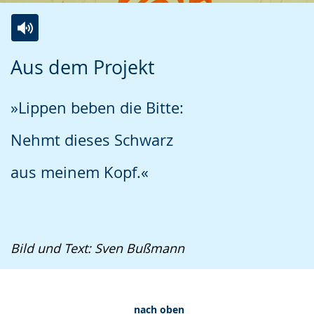
Zur
Aktiviere
Ein
Aus dem Projekt
Leichten
Audio-
Video
Sprache
Unterstützung.
in
»Lippen beben die Bitte:
wechseln.
Deutscher
Gebärdensprache
Nehmt dieses Schwarz
wird
aus meinem Kopf.«
angezeigt.
Bild und Text: Sven Bußmann
nach oben