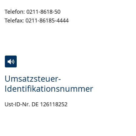
angezeigt.
Telefon: 0211-8618-50
Telefax: 0211-86185-4444
Zur
Aktiviere
Ein
Umsatzsteuer-
Leichten
Audio-
Video
Identifikationsnummer
Sprache
Unterstützung.
in
wechseln.
Deutscher
Ust-ID-Nr. DE 126118252
Gebärdensprache
wird
angezeigt.