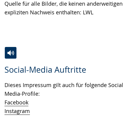
Quelle für alle Bilder, die keinen anderweitigen
wechseln.
Deutscher
expliziten Nachweis enthalten: LWL
Gebärdensprache
wird
angezeigt.
Zur
Aktiviere
Ein
Social-Media Auftritte
Leichten
Audio-
Video
Sprache
Unterstützung.
in
Dieses Impressum gilt auch für folgende Social
wechseln.
Deutscher
Media-Profile:
Gebärdensprache
Facebook
wird
Instagram
angezeigt.