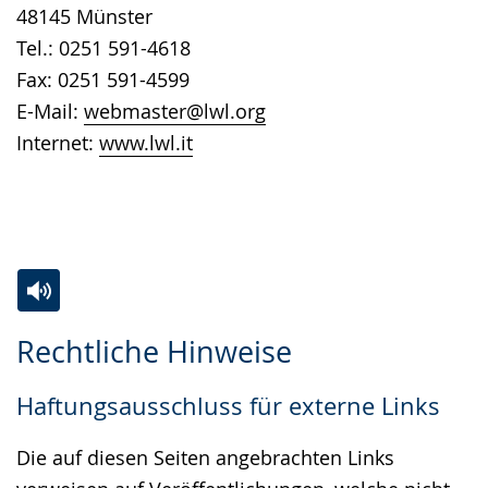
48145 Münster
Tel.: 0251 591-4618
Fax: 0251 591-4599
E-Mail:
webmaster@lwl.org
Internet:
www.lwl.it
Zur
Aktiviere
Ein
Rechtliche Hinweise
Leichten
Audio-
Video
Sprache
Unterstützung.
in
Haftungsausschluss für externe Links
wechseln.
Deutscher
Gebärdensprache
Die auf diesen Seiten angebrachten Links
wird