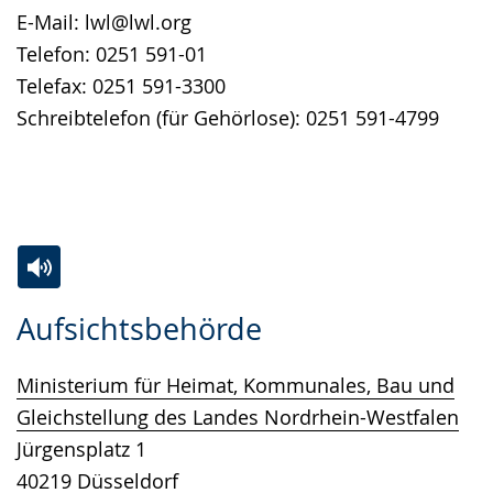
E-Mail: lwl@lwl.org
Telefon: 0251 591-01
Telefax: 0251 591-3300
Schreibtelefon (für Gehörlose): 0251 591-4799
Zur
Aktiviere
Ein
Aufsichtsbehörde
Leichten
Audio-
Video
Sprache
Unterstützung.
in
Ministerium für Heimat, Kommunales, Bau und
wechseln.
Deutscher
Gleichstellung des Landes Nordrhein-Westfalen
Gebärdensprache
Jürgensplatz 1
wird
40219 Düsseldorf