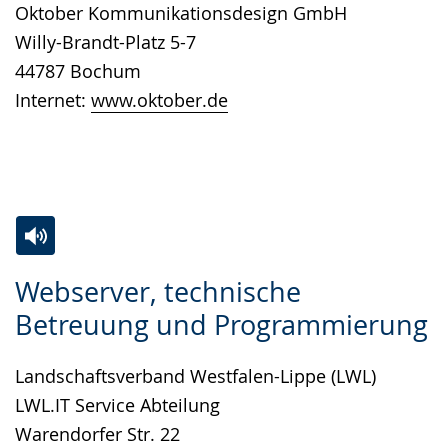
Oktober Kommunikationsdesign GmbH
wechseln.
Deutscher
Willy-Brandt-Platz 5-7
Gebärdensprache
44787 Bochum
wird
Internet:
www.oktober.de
angezeigt.
Zur
Aktiviere
Ein
Webserver, technische
Leichten
Audio-
Video
Betreuung und Programmierung
Sprache
Unterstützung.
in
wechseln.
Deutscher
Landschaftsverband Westfalen-Lippe (LWL)
Gebärdensprache
LWL.IT Service Abteilung
wird
Warendorfer Str. 22
angezeigt.