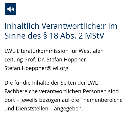
Zur
Aktiviere
Ein
Inhaltlich Verantwortliche:r im
Leichten
Audio-
Video
Sinne des § 18 Abs. 2 MStV
Sprache
Unterstützung.
in
wechseln.
Deutscher
LWL-Literaturkommission für Westfalen
Gebärdensprache
Leitung Prof. Dr. Stefan Höppner
wird
Stefan.Hoeppner@lwl.org
angezeigt.
Die für die Inhalte der Seiten der LWL-
Fachbereiche verantwortlichen Personen sind
dort – jeweils bezogen auf die Themenbereiche
und Dienststellen – angegeben.