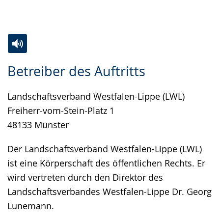
Gebärdensprache
wird
angezeigt.
Zur
Aktiviere
Ein
Betreiber des Auftritts
Leichten
Audio-
Video
Sprache
Unterstützung.
in
Landschaftsverband Westfalen-Lippe (LWL)
wechseln.
Deutscher
Freiherr-vom-Stein-Platz 1
Gebärdensprache
48133 Münster
wird
angezeigt.
Der Landschaftsverband Westfalen-Lippe (LWL)
ist eine Körperschaft des öffentlichen Rechts. Er
wird vertreten durch den Direktor des
Landschaftsverbandes Westfalen-Lippe Dr. Georg
Lunemann.