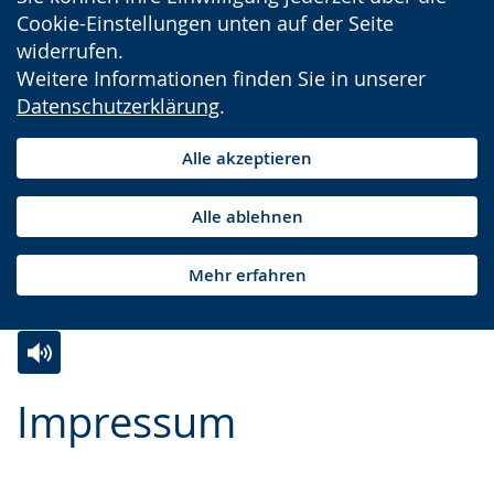
Cookie-Einstellungen unten auf der Seite
widerrufen.
Weitere Informationen finden Sie in unserer
Datenschutzerklärung
.
Alle akzeptieren
Alle ablehnen
Mehr erfahren
Zur
Aktiviere
Ein
Impressum
Leichten
Audio-
Video
Sprache
Unterstützung.
in
wechseln.
Deutscher