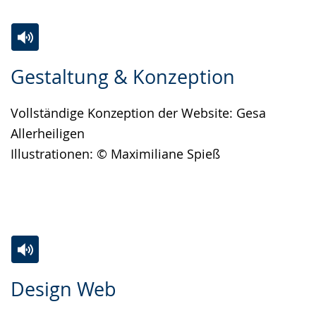
Zur
Aktiviere
Ein
Gestaltung & Konzeption
Leichten
Audio-
Video
Sprache
Unterstützung.
in
Vollständige Konzeption der Website: Gesa
wechseln.
Deutscher
Allerheiligen
Gebärdensprache
Illustrationen: © Maximiliane Spieß
wird
angezeigt.
Zur
Aktiviere
Ein
Design Web
Leichten
Audio-
Video
Sprache
Unterstützung.
in