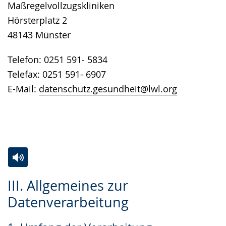
Maßregelvollzugskliniken
Hörsterplatz 2
48143 Münster
Telefon: 0251 591- 5834
Telefax: 0251 591- 6907
E-Mail:
datenschutz.gesundheit@lwl.org
Zur
Aktiviere
Ein
III. Allgemeines zur
Leichten
Audio-
Video
Datenverarbeitung
Sprache
Unterstützung.
in
wechseln.
Deutscher