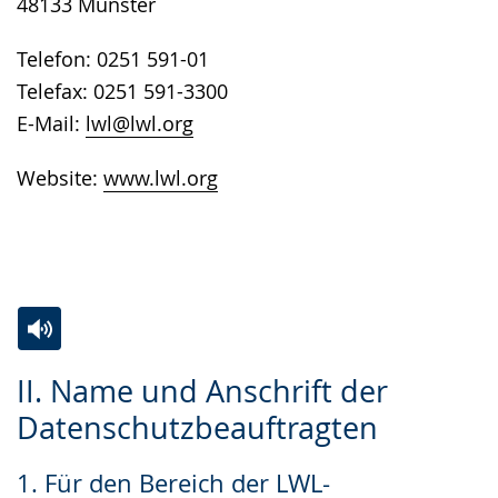
48133 Münster
Telefon: 0251 591-01
Telefax: 0251 591-3300
E-Mail:
lwl@lwl.org
Website:
www.lwl.org
Zur
Aktiviere
Ein
II. Name und Anschrift der
Leichten
Audio-
Video
Datenschutzbeauftragten
Sprache
Unterstützung.
in
wechseln.
Deutscher
1. Für den Bereich der LWL-
Gebärdensprache