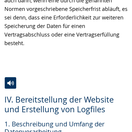
auch dann, wenn eine durch die genannten
Normen vorgeschriebene Speicherfrist abläuft, es
sei denn, dass eine Erforderlichkeit zur weiteren
Speicherung der Daten für einen
Vertragsabschluss oder eine Vertragserfüllung
besteht.
Zur
Aktiviere
Ein
IV. Bereitstellung der Website
Leichten
Audio-
Video
und Erstellung von Logfiles
Sprache
Unterstützung.
in
wechseln.
Deutscher
1. Beschreibung und Umfang der
Gebärdensprache
Datenverarbeitung