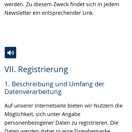
werden. Zu diesem Zweck findet sich in jedem
Newsletter ein entsprechender Link.
Zur
Aktiviere
Ein
VII. Registrierung
Leichten
Audio-
Video
Sprache
Unterstützung.
in
1. Beschreibung und Umfang der
wechseln.
Deutscher
Datenverarbeitung
Gebärdensprache
wird
Auf unserer Internetseite bieten wir Nutzern die
angezeigt.
Möglichkeit, sich unter Angabe
personenbezogener Daten zu registrieren. Die
Daten werden dabei in eine Eingabemaske