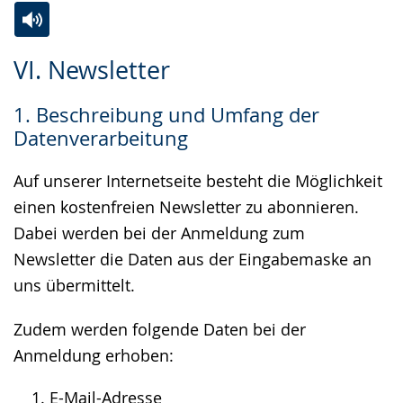
Zur
Aktiviere
Ein
VI. Newsletter
Leichten
Audio-
Video
Sprache
Unterstützung.
in
1. Beschreibung und Umfang der
wechseln.
Deutscher
Datenverarbeitung
Gebärdensprache
wird
Auf unserer Internetseite besteht die Möglichkeit
angezeigt.
einen kostenfreien Newsletter zu abonnieren.
Dabei werden bei der Anmeldung zum
Newsletter die Daten aus der Eingabemaske an
uns übermittelt.
Zudem werden folgende Daten bei der
Anmeldung erhoben:
E-Mail-Adresse