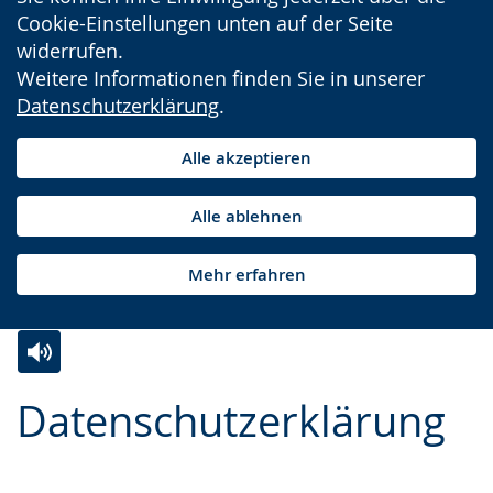
Cookie-Einstellungen unten auf der Seite
widerrufen.
Weitere Informationen finden Sie in unserer
Datenschutzerklärung
.
Alle akzeptieren
Alle ablehnen
Mehr erfahren
Zur
Aktiviere
Ein
Datenschutzerklärung
Leichten
Audio-
Video
Sprache
Unterstützung.
in
wechseln.
Deutscher