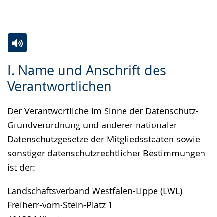
Gebärdensprache
wird
angezeigt.
Zur
Aktiviere
Ein
I. Name und Anschrift des
Leichten
Audio-
Video
Verantwortlichen
Sprache
Unterstützung.
in
wechseln.
Deutscher
Der Verantwortliche im Sinne der Datenschutz-
Gebärdensprache
Grundverordnung und anderer nationaler
wird
Datenschutzgesetze der Mitgliedsstaaten sowie
angezeigt.
sonstiger datenschutzrechtlicher Bestimmungen
ist der:
Landschaftsverband Westfalen-Lippe (LWL)
Freiherr-vom-Stein-Platz 1